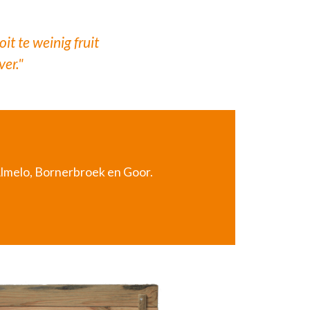
t te weinig fruit
ver."
Almelo, Bornerbroek en Goor.