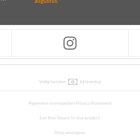
augustus.
Veilig betalen:
bij levering
Algemene voorwaarden
Privacy Statement
Een Bon Vivant In-site product
Shop weergave: