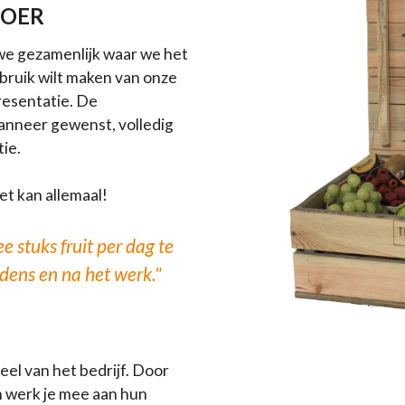
LOER
 we gezamenlijk waar we het
ebruik wilt maken van onze
presentatie. De
anneer gewenst, volledig
tie.
Het kan allemaal!
e stuks fruit per dag te
ijdens en na het werk."
el van het bedrijf. Door
n werk je mee aan hun