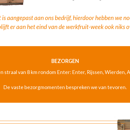
 is aangepast aan ons bedrijf, hierdoor hebben we nooi
lijft er aan het eind van de werkfruit-week ook niks o
BEZORGEN
n straal van 8 km rondom Enter: Enter, Rijssen, Wierden, 
De vaste bezorgmomenten bespreken we van tevoren.