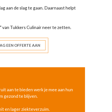
dag aan de slag te gaan. Daarnaast helpt
 van Tukkers Culinair neer te zetten.
AG EEN OFFERTE AAN
ruit aan te bieden werk je mee aan hun
m gezond te blijven.
it en lager ziekteverzuim.