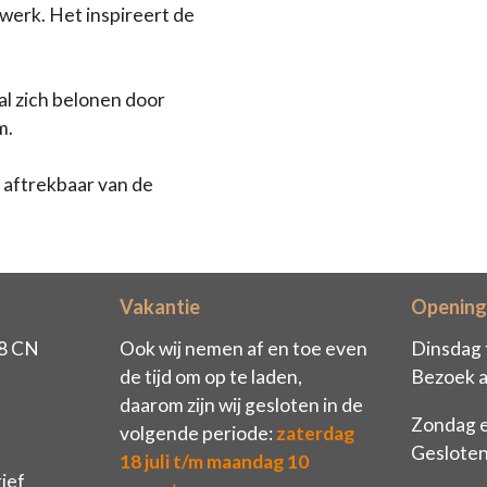
 werk. Het inspireert de
al zich belonen door
m.
 aftrekbaar van de
Vakantie
Opening
68 CN
Ook wij nemen af en toe even
Dinsdag 
de tijd om op te laden,
Bezoek a
daarom zijn wij gesloten in de
Zondag 
volgende periode:
zaterdag
Geslote
18 juli t/m maandag 10
ief