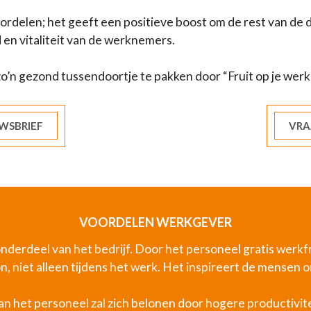
oordelen; het geeft een positieve boost om de rest van de 
en vitaliteit van de werknemers.
’n gezond tussendoortje te pakken door “Fruit op je werk”
WSBRIEF
VRA
VOORDELEN WERKGEVER
derdeel van het bedrijf. Door het personeel gratis werkf
 niet alleen tijdens het werk. Het inspireert de mensen o
an het personeel zal zich belonen door hogere productivite