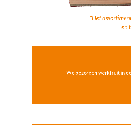
"Het assortiment
en b
We bezorgen werkfruit in ee