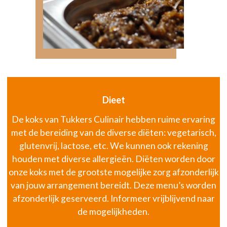
Dieet
De koks van Tukkers Culinair hebben ruime ervaring
met de bereiding van de diverse diëten: vegetarisch,
glutenvrij, lactose, etc. We kunnen ook rekening
houden met diverse allergieën. Diëten worden door
onze koks met de grootste mogelijke zorg afzonderlijk
van jouw arrangement bereidt. Deze menu’s worden
afzonderlijk geserveerd. Informeer vrijblijvend naar
de mogelijkheden.