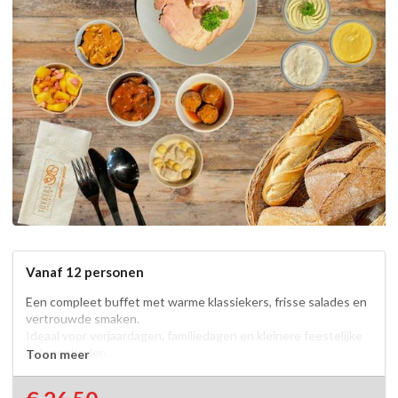
Vanaf 12 personen
Een compleet buffet met warme klassiekers, frisse salades en 
vertrouwde smaken.

Ideaal voor verjaardagen, familiedagen en kleinere feestelijke 
gelegenheden.

Toon meer
________________________________________

Koud buffet
