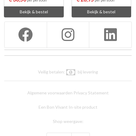
per persoon
per persoon
Bekijk & bestel
Bekijk & bestel
Veilig betalen:
bij levering
Algemene voorwaarden
Privacy Statement
Een Bon Vivant In-site product
Shop weergave: